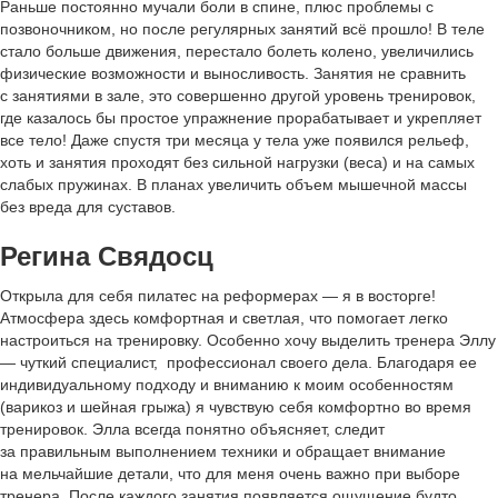
Раньше постоянно мучали боли в спине, плюс проблемы с
позвоночником, но после регулярных занятий всё прошло! В теле
стало больше движения, перестало болеть колено, увеличились
физические возможности и выносливость. Занятия не сравнить
с занятиями в зале, это совершенно другой уровень тренировок,
где казалось бы простое упражнение прорабатывает и укрепляет
все тело! Даже спустя три месяца у тела уже появился рельеф,
хоть и занятия проходят без сильной нагрузки (веса) и на самых
слабых пружинах. В планах увеличить объем мышечной массы
без вреда для суставов.
Регина Свядосц
Открыла для себя пилатес на реформерах — я в восторге!
Атмосфера здесь комфортная и светлая, что помогает легко
настроиться на тренировку. Особенно хочу выделить тренера Эллу
— чуткий специалист, профессионал своего дела. Благодаря ее
индивидуальному подходу и вниманию к моим особенностям
(варикоз и шейная грыжа) я чувствую себя комфортно во время
тренировок. Элла всегда понятно объясняет, следит
за правильным выполнением техники и обращает внимание
на мельчайшие детали, что для меня очень важно при выборе
тренера. После каждого занятия появляется ощущение будто