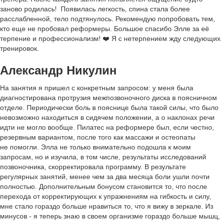
заново родилась! Появилась легкость, спина стала более
расслабленной, тело подтянулось. Рекомендую попробовать тем,
кто еще не пробовал реформеры. Большое спасибо Элле за её
терпение и профессионализм! ❤️ Я с нетерпением жду следующих
тренировок.
Александр Никулин
На занятия я пришел с конкретным запросом: у меня была
диагностирована протрузия межпозвоночного диска в поясничном
отделе. Периодически боль в пояснице была такой силы, что было
невозможно находиться в сидячем положении, а о наклонах речи
идти не могло вообще. Пилатес на реформере был, если честно,
резервным вариантом, после того как массажи и остеопаты
не помогли. Элла не только внимательно подошла к моим
запросам, но и изучила, в том числе, результаты исследований
позвоночника, скорректировала программу. В результате
регулярных занятий, менее чем за два месяца боли ушли почти
полностью. Дополнительным бонусом становится то, что после
перехода от корректирующих к упражнениям на гибкость и силу,
мне стало гораздо больше нравиться то, что я вижу в зеркале. Из
минусов - я теперь знаю в своем организме гораздо больше мышц,